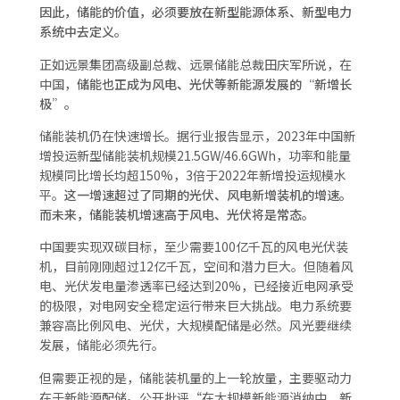
因此，储能的价值，必须要放在新型能源体系、新型电力
系统中去定义。
正如远景集团高级副总裁、远景储能总裁田庆军所说，在
中国，
储能也正成为风电、光伏等新能源发展的“新增长
极”。
储能装机仍在快速增长。据行业报告显示，2023年中国新
增投运新型储能装机规模21.5GW/46.6GWh，功率和能量
规模同比增长均超150%，3倍于2022年新增投运规模水
平。
这一增速超过了同期的光伏、风电新增装机的增速。
而未来，储能装机增速高于风电、光伏将是常态。
中国要实现双碳目标，至少需要100亿千瓦的风电光伏装
机，目前刚刚超过12亿千瓦，空间和潜力巨大。但随着风
电、光伏发电量渗透率已经达到20%，已经接近电网承受
的极限，对电网安全稳定运行带来巨大挑战。电力系统要
兼容高比例风电、光伏，大规模配储是必然。风光要继续
发展，储能必须先行。
但需要正视的是，储能装机量的上一轮放量，主要驱动力
在于新能源配储。公开批评“在大规模新能源消纳中，新