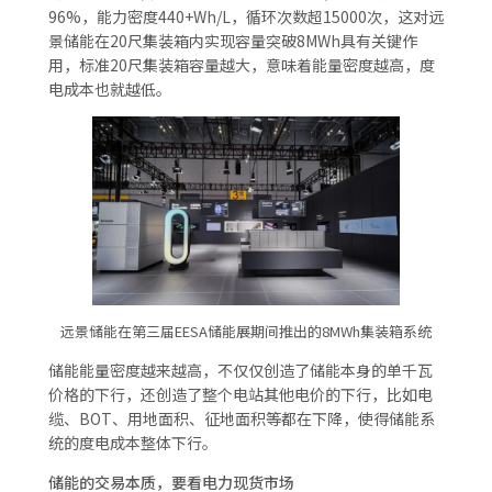
96%，能力密度440+Wh/L，循环次数超15000次，这对远
景储能在20尺集装箱内实现容量突破8MWh具有关键作
用，标准20尺集装箱容量越大，意味着能量密度越高，度
电成本也就越低。
远景储能在第三届EESA储能展期间推出的8MWh集装箱系统
储能能量密度越来越高，不仅仅创造了储能本身的单千瓦
价格的下行，还创造了整个电站其他电价的下行，比如电
缆、BOT、用地面积、征地面积等都在下降，使得储能系
统的度电成本整体下行。
储能的交易本质，要看电力现货市场