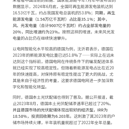
来看看中国当前的数据：国家能源局今年7月年中发布会的
数据显示，2024年6月底，全国可再生能源发电装机达到
16.53亿千瓦，约占我国发电总装机的53.8%；
同期，再生
能源发电量（1.56万亿千瓦时）占比是35.1%；其中，
风、光发电量（合计9007亿千瓦时）约占全部发电量的
20%，同比增速约为23%。
按照这样的增速，未来风光发
电量的占比仍在继续快速攀升。
以电网智能化水平较高的德国为例，沈沂君表示，德国在
2023年的新能源发电比重已达51.8%了——实际上在远未
达到这个指标前，德国电网在传统条件下的输发配送体系
就已经实现了较高稳定性。但随着新能源发电占比在近20
年的快速提高，对保持原有稳定性提出了更大的挑战，尤
其是来自于经济性的考量，这要求德国电网进一步加深数
字化和智能化转型。
同时，德国本土光伏配储也得到了普及。据公开报道，截
止2023年8月，德国本土光伏配储渗透率已超过了20%。
并且德国市场的光伏配储体现出较好的经济型，IRR为
18.58%，投资回收期为6.203年。
这刺激了其2023年的户
储市场持续火爆，半年装机量就超过了2022年全年总量。