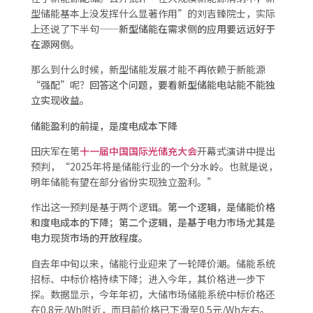
型储能基本上没发挥什么显著作用”的刘吉臻院士，实际
上还说了下半句——
新型储能在需求侧的应用要远远好于
在源网侧。
那么到什么时候，新型储能发展才能不再依赖于新能源
“强配”呢？
回答这个问题，要看新型储能电站能不能独
立实现收益。
储能盈利的前提，是度电成本下降
田庆军在第
十一届中国国际光储充大会
开幕式演讲中提出
预判，“2025年将是储能行业的一个分水岭。也就是说，
明年储能有望在部分省份实现独立盈利。”
作出这一预判是基于两个逻辑。
第一个逻辑，是储能价格
和度电成本的下降；第二个逻辑，是基于电力市场尤其是
电力现货市场的开放程度。
自去年中旬以来，储能行业迎来了一轮降价潮。储能系统
招标、中标价格持续下降；进入今年，其价格进一步下
探。数据显示，今年年初，大储市场储能系统中标价格还
在0.8元/Wh附近，而目前价格已下滑至0.5元/Wh左右。