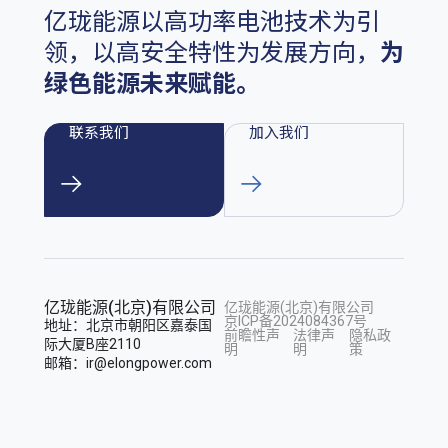
亿珑能源以高功率电池技术为引
领，以高安全特性为发展方向，
为
绿色能源未来赋能。
联系我们
加入我们
亿珑能源(北京)有限公司
亿珑能源(北京)有限公司
京ICP备2024084367号
地址：北京市朝阳区嘉泰国
前瞻性声
法律声
隐私政
际大厦B座2110
明
明
策
邮箱：ir@elongpower.com