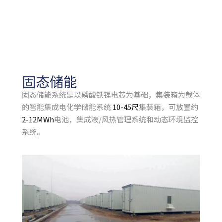
固态储能
固态储能系统是以磷酸铁锂电芯为基础，集装箱为载体
的智能集成电化学储能系统
10-45尺
集装箱，可放置约
2-12MWh
电池，集成液/风热管理系统和动态环境监控
系统。