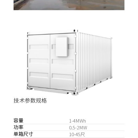
技术参数规格
容量
1-4MWh
功率
0.5-2MW
单箱尺寸
10-45尺