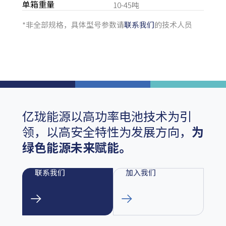
单箱重量
10-45吨
*非全部规格，具体型号参数请
联系我们
的技术人员
亿珑能源以高功率电池技术为引
领，以高安全特性为发展方向，
为
绿色能源未来赋能。
联系我们
加入我们