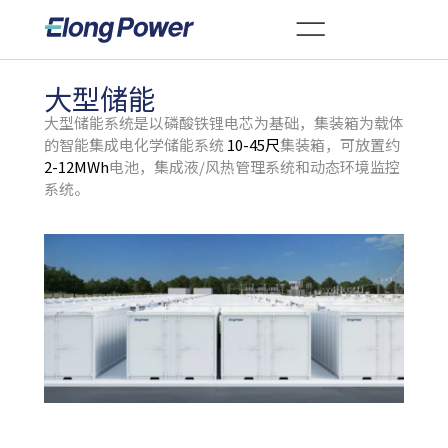
大型储能
大型储能系统是以磷酸铁锂电芯为基础，集装箱为载体
的智能集成电化学储能系统
10-45尺
集装箱，可放置约
2-12MWh
电池，集成液/风热管理系统和动态环境监控
系统。